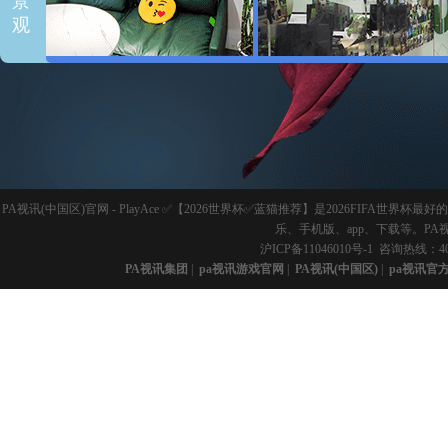
景
观
PA视讯(中国区)官网 - PlayAce ✅【2026世界杯✅蓝猫推荐】是2026FI
乐、手机版、app、下载等。PA
沪ICP备11046010号-1
咨询热线：40
PA视讯集团
|
pa视讯游戏官网
|
PA视讯(中国区)
|
pa视讯官