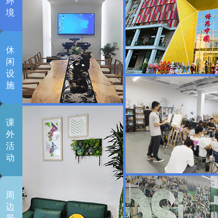
环
境
休
闲
设
施
课
外
活
动
周
边