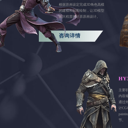
根据原画设定完成3D角色高模
的建模和贴图绘制，让3D模型
最大程度的还原原画设计。
咨询详情
HY
主要
内容
通过
计CG
pai
节。