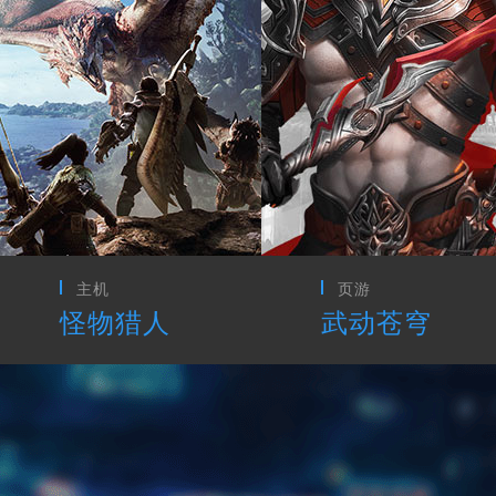
页游
CG动画
武动苍穹
最终幻想