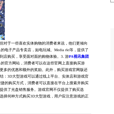
但对于一些喜欢实体购物的消费者来说，他们更倾向
电子产品专卖店，如电玩城、Media rkt等，提供了
店购买，享受面对面的购物体验。3. 游
PA视讯集团
己的官方网站，消费者可以在这些官网上直接购买游
更多的优惠和额外的奖励。此外，购买游戏官网版还
结：3D大型游戏可以通过线上平台、实体店和游戏官
便捷的购买方式，消费者可以直接在平台上搜索并购买
提供了光盘销售服务。游戏官网不仅提供了购买选
选择何种方式购买3D大型游戏，用户应注意游戏的正